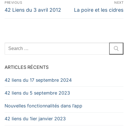
Navigation
PREVIOUS
NEXT
de
Previous
Next
42 Liens du 3 avril 2012
La poire et les cidres
post:
post:
l'article
Search
for:
ARTICLES RÉCENTS
42 liens du 17 septembre 2024
42 liens du 5 septembre 2023
Nouvelles fonctionnalités dans l’app
42 liens du 1ier janvier 2023