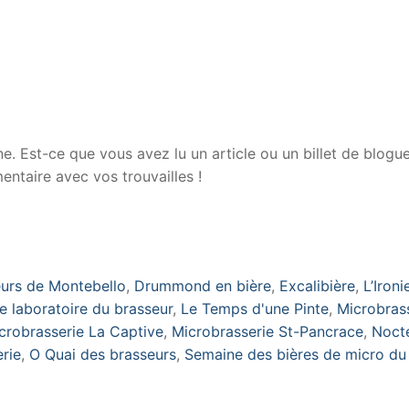
ne. Est-ce que vous avez lu un article ou un billet de blogu
entaire avec vos trouvailles !
urs de Montebello
,
Drummond en bière
,
Excalibière
,
L’Ironi
e laboratoire du brasseur
,
Le Temps d'une Pinte
,
Microbras
crobrasserie La Captive
,
Microbrasserie St-Pancrace
,
Noct
rie
,
O Quai des brasseurs
,
Semaine des bières de micro du