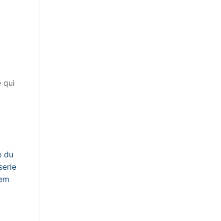
e qui
e du
serie
em