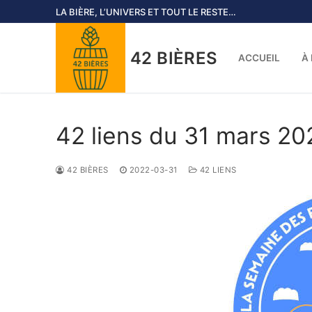
Skip
LA BIÈRE, L’UNIVERS ET TOUT LE RESTE…
to
content
42 BIÈRES
ACCUEIL
À
42 liens du 31 mars 20
42 BIÈRES
2022-03-31
42 LIENS