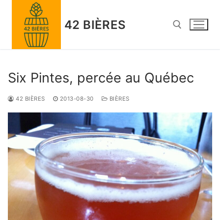
Skip
to
42 BIÈRES
content
Search for:
Six Pintes, percée au Québec
42 BIÈRES
2013-08-30
BIÈRES