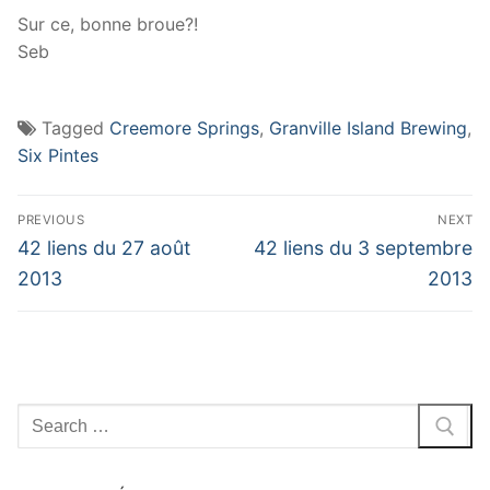
Sur ce, bonne broue?!
Seb
Tagged
Creemore Springs
,
Granville Island Brewing
,
Six Pintes
Navigation
PREVIOUS
NEXT
de
Previous
Next
42 liens du 27 août
42 liens du 3 septembre
post:
post:
l'article
2013
2013
Search
for: